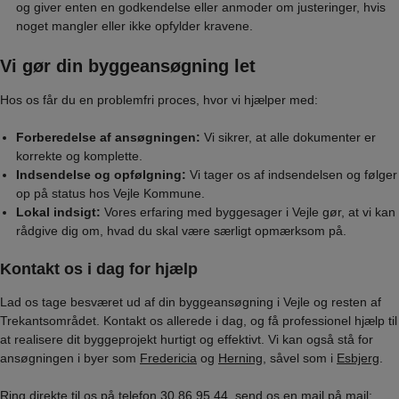
og giver enten en godkendelse eller anmoder om justeringer, hvis
noget mangler eller ikke opfylder kravene.
Vi gør din byggeansøgning let
Hos os får du en problemfri proces, hvor vi hjælper med:
Forberedelse af ansøgningen:
Vi sikrer, at alle dokumenter er
korrekte og komplette.
Indsendelse og opfølgning:
Vi tager os af indsendelsen og følger
op på status hos Vejle Kommune.
Lokal indsigt:
Vores erfaring med byggesager i Vejle gør, at vi kan
rådgive dig om, hvad du skal være særligt opmærksom på.
Kontakt os i dag for hjælp
Lad os tage besværet ud af din byggeansøgning i Vejle og resten af
Trekantsområdet. Kontakt os allerede i dag, og få professionel hjælp til
at realisere dit byggeprojekt hurtigt og effektivt. Vi kan også stå for
ansøgningen i byer som
Fredericia
og
Herning
, såvel som i
Esbjerg
.
Ring direkte til os på telefon
30 86 95 44
, send os en mail på mail: