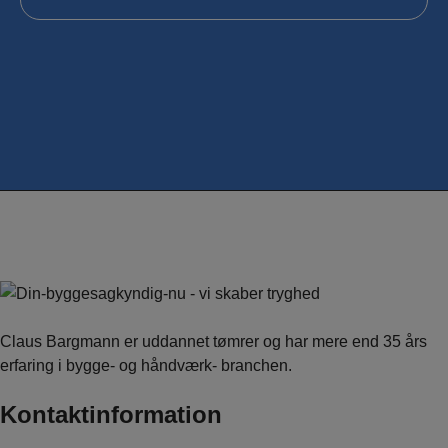
u
h
ø
r
t
o
m
o
s
?
*
Claus Bargmann er uddannet tømrer og har mere end 35 års
erfaring i bygge- og håndværk- branchen.
Kontaktinformation