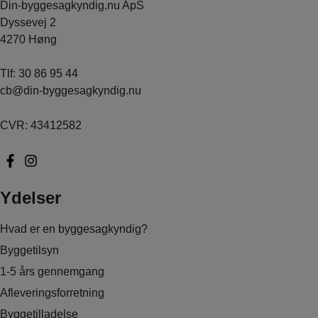
Din-byggesagkyndig.nu ApS
Dyssevej 2
4270 Høng
Tlf:
30 86 95 44
cb@din-byggesagkyndig.nu
CVR: 43412582
Ydelser
Hvad er en byggesagkyndig?
Byggetilsyn
1-5 års gennemgang
Afleveringsforretning
Byggetilladelse