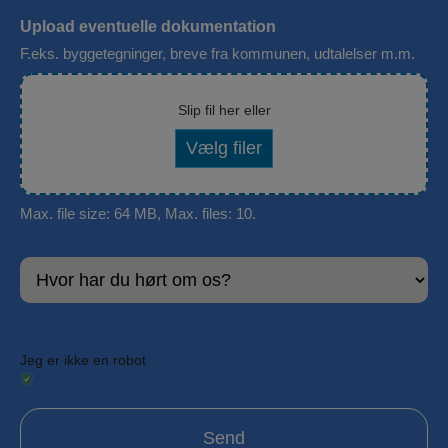
e
Upload eventuelle dokumentation
d
F.eks. byggetegninger, breve fra kommunen, udtalelser m.m.
*
Slip fil her eller
Vælg filer
Max. file size: 64 MB, Max. files: 10.
H
v
o
r
Jeg er ikke en robot
h
a
r
d