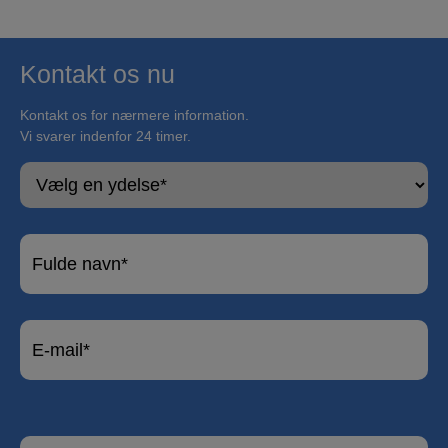
Kontakt os nu
Kontakt os for nærmere information.
Vi svarer indenfor 24 timer.
V
æ
l
g
F
e
o
n
r
y
n
E
d
a
-
e
v
m
l
n
a
s
o
i
e
g
T