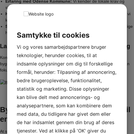
Erfaring med Odense Kommune:
Vi kender de lokale krav og
sikrer, at din ansøgning er 100% korrekt.
Håndtering af processen:
Fra dokumentation til indsendelse – vi
klarer det hele for dig.
Skræddersyet rådgivning:
Vores team rådgiver dig om de særlige
hensyn, der gælder for Odense og omegn.
Samtykke til cookies
Lad os hjælpe med din byggeansøgning i dag
Vi og vores samarbejdspartnere bruger
teknologier, herunder cookies, til at
Kontakt os allerede i dag, hvis du har brug for hjælp til din
indsamle oplysninger om dig til forskellige
byggeansøgning i Odense. Vi tager os af alt det praktiske, så du kan
fokusere på dit byggeprojekt.
formål, herunder: Tilpasning af annoncering,
bedre brugeroplevelse, funktionalitet,
statistik og marketing. Disse oplysninger
kan blive delt med annoncerings- og
analysepartnere, som kan kombinere dem
Byggeansøgning Vejle – Din guide til
med data, du tidligere har givet dem eller
en hurtig og problemfri ansøgning
de har indsamlet gennem din brug af deres
tjenester. Ved at klikke på 'OK' giver du
At starte et byggeprojekt i Vejle kræver en korrekt udfyldt